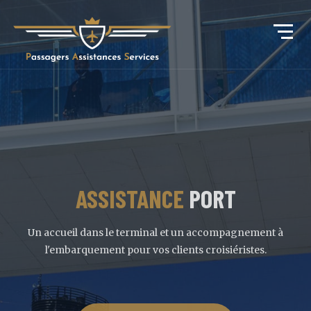
SERVICE
ASSISTANCE
TRANSFERT
PORT
Ce service prévoit la prise en charge au domicile jusqu'à la ga
Un accueil dans le terminal et un accompagnement à
l'embarquement pour vos clients croisiéristes.
ou l'aéroport et vice versa.