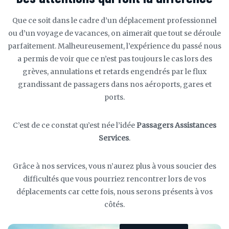
Un accueil personnalisé pour vos clients individuels et group
Nos équipes sont présentes 24h/24 pour accueillir, encadrer e
Que ce soit dans le cadre d’un déplacement professionnel
guider vos clients dans les différentes étapes lors de leur
dans toutes les principales gares de France.
ou d’un voyage de vacances, on aimerait que tout se déroule
passage dans les aéroports.
parfaitement. Malheureusement, l’expérience du passé nous
a permis de voir que ce n’est pas toujours le cas lors des
grèves, annulations et retards engendrés par le flux
CONTACTEZ-NOUS
grandissant de passagers dans nos aéroports, gares et
CONTACTEZ-NOUS
ports.
EN SAVOIR PLUS
C’est de ce constat qu’est née l’idée
Passagers Assistances
EN SAVOIR PLUS
Services
.
Grâce à nos services, vous n’aurez plus à vous soucier des
difficultés que vous pourriez rencontrer lors de vos
déplacements car cette fois, nous serons présents à vos
côtés.