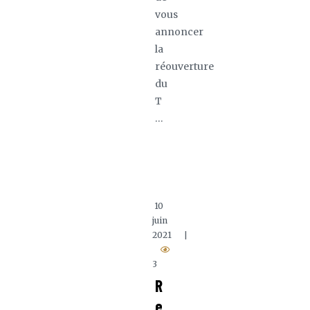
vous
annoncer
la
réouverture
du
T
…
10
juin
2021
|
3
R
e