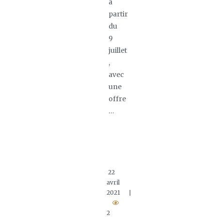
à
partir
du
9
juillet
,
avec
une
offre
…
22
avril
2021
|
2