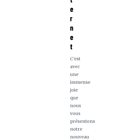
e
r
n
e
t
C’est
avec
une
immense
joie
que
nous
vous
présentons
notre
nouveau